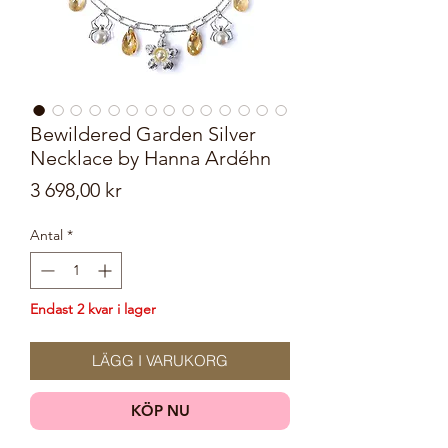
Bewildered Garden Silver
Necklace by Hanna Ardéhn
Pris
3 698,00 kr
Antal
*
Endast 2 kvar i lager
LÄGG I VARUKORG
KÖP NU