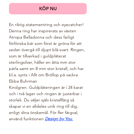
KÖP NU
En riktig statementring och eyecatcher!
Denna ring har inspirerats av växten
Atropa Belladonna och dess farligt
förföriska bär som först är gröna för att
sedan övergå till djupt blå-svart. Ringen,
som är tillverkad i guldpläterat
sterlingsilver, håller en åtta mm stor
pärla samt en 8 mm stor kristall, och har
bl.a. synts i Allt om Bröllop på vackra
Ebba Buhrman
Kindgren. Guldpläteringen är i 24 karat
och i två lager och ringen är justerbar i
storlek. Du väljer själv kristallfärg så
skapar vi en alldeles unik ring till dig,
enligt dina önskemål. För fler färgval,
använd funktionen
Design by You.