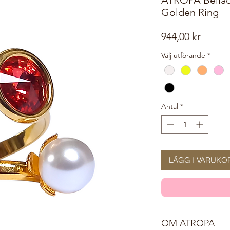
Golden Ring
Pris
944,00 kr
Välj utförande
*
Antal
*
LÄGG I VARUKO
OM ATROPA