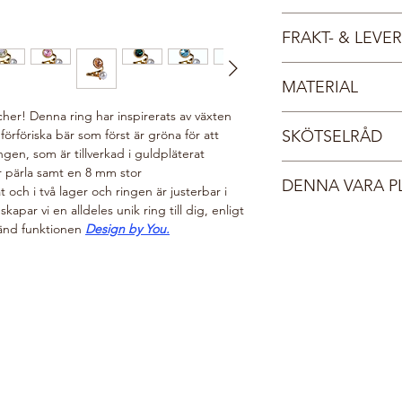
Vår sköna gudinna Atr
FRAKT- & LEV
Hon vakar över skogen
smycken inspirerade 
Fri frakt inom Sverige,
allt levande gör valet 
MATERIAL
Dina smycken leverera
finaste kristall, så i
smyckesask med sidenb
her! Denna ring har inspirerats av växten
Sterlingsilver 925
ett vadderat FSC-certi
SKÖTSELRÅD
örföriska bär som först är gröna för att
Guld 24 karat
Du får ett mail med s
ingen, som är tillverkad i guldpläterat
Kristall
order har postats, no
Våra pärlor och krist
or pärla samt en 8 mm stor
Kristallpärla
Behöver du expressleve
DENNA VARA P
vilken ger en fantasti
at och i två lager och ringen är justerbar i
kontaktformulär så åt
lyster och undvika att
å skapar vi en alldeles unik ring till dig, enligt
Din beställning gör v
dessa skötselråd.
vänd funktionen
Design by You.
i vår webshop planter
Förvara smycket sk
välgörenhetsorganis
originalförpacknin
här:
Do Good Look 
Ta på smycket sist
Ta alltid av smyck
diskar.
Applicera hårspra
produkter innan
d
Rengör smycket r
med en torr, mjuk 