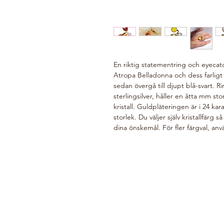
En riktig statementring och eyecatc
Atropa Belladonna och dess farligt f
sedan övergå till djupt blå-svart. R
sterlingsilver, håller en åtta mm st
kristall. Guldpläteringen är i 24 kar
storlek. Du väljer själv kristallfärg s
dina önskemål.
För fler färgval, an