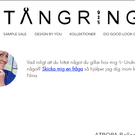
SAMPLE SALE
DESIGN BY YOU
KOLLEKTIONER
DO GOOD LOOK 
Vad roligt att du hittat något du gillar hos mig ✨ Undr
något?
Skicka mig en fråga
så hjälper jag dig inom 
Nina
ATROPA Bellad