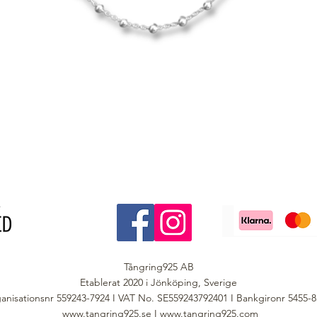
Tångring925 AB
Etablerat 2020 i Jönköping, Sverige
anisationsnr 559243-7924 I VAT No. SE559243792401 I Bankgironr 5455-
www.tangring925.se
I
www.tangring925.com