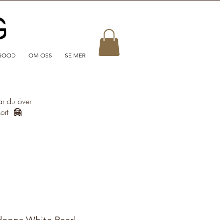
GOOD
OM OSS
SE MER
ar du över
kort
🤗
onna White Pearl