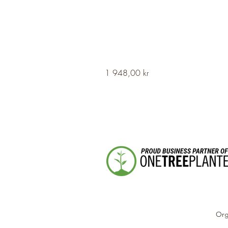
HERVOR
Pris
1 948,00 kr
Cross
Fleury
Long
Silver
Necklace
Org