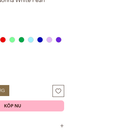
RG
KÖP NU