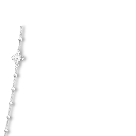
d hårda material.
Hanna Ardéhn