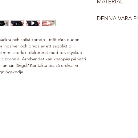
MATERIAL
Dina smycken leverera
finaste kristall, så i
smyckesask med sidenb
Sterlingsilver 925
ett vadderat FSC-certi
DENNA VARA P
Rhodium (bi-berlock)
Du får ett mail med s
Cubic zirconia
order har postats, no
Din beställning gör v
Behöver du expressleve
i vår webshop planter
vackra och sofistikerade - möt våra queen
kontaktformulär så åt
välgörenhetsorganis
lingsilver och pryds av ett sagolikt bi i
här:
Do Good Look 
18 mm i storlek, dekorerat med tolv stycken
bic zirconia. Armbandet kan knäppas på valfri
 annan längd? Kontakta oss så ordnar vi
ngningskedja.