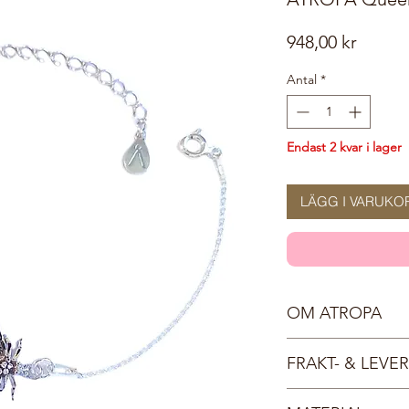
Pris
948,00 kr
Antal
*
Endast 2 kvar i lager
LÄGG I VARUKO
OM ATROPA
Vår sköna gudinna Atr
FRAKT- & LEV
Hon vakar över skogen
smycken inspirerade 
Fri frakt inom Sverige,
allt levande gör valet 