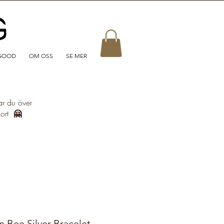
GOOD
OM OSS
SE MER
ar du över
kort
🤗
Bee Silver Bracelet