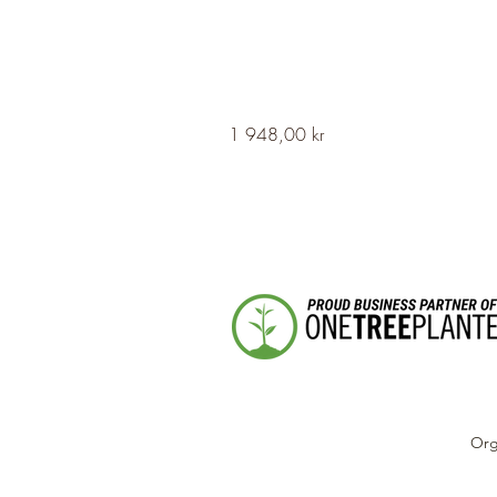
HERVOR
Pris
1 948,00 kr
Cross
Fleury
Long
Silver
Necklace
Org