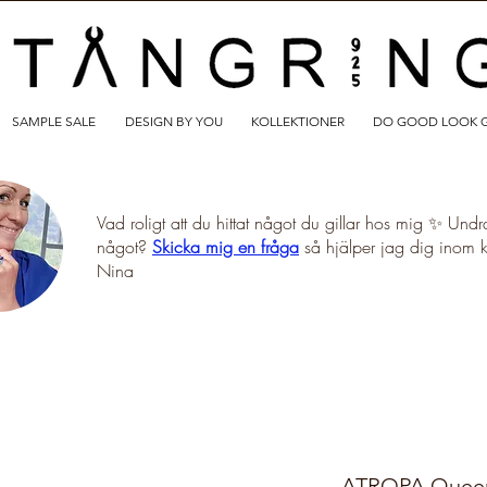
SAMPLE SALE
DESIGN BY YOU
KOLLEKTIONER
DO GOOD LOOK 
Vad roligt att du hittat något du gillar hos mig ✨ Undr
något?
Skicka mig en fråga
så hjälper jag dig inom 
Nina
ATROPA Queen 