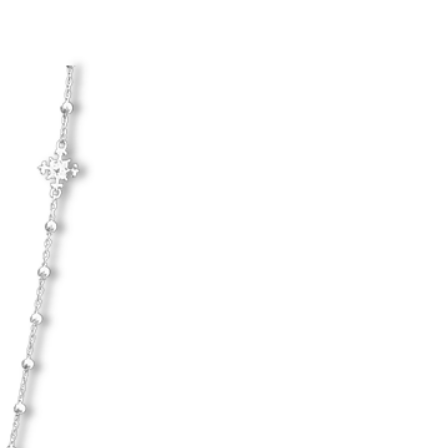
Hanna Ardéhn