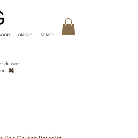
GOOD
OM OSS
SE MER
ar du över
kort
🤗
 Bee Golden Bracelet