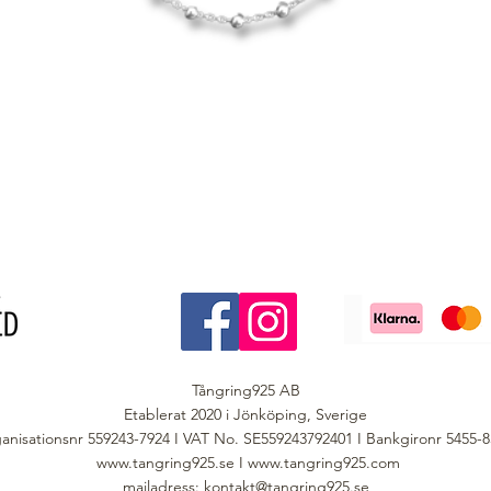
Tångring925 AB
Etablerat 2020 i Jönköping, Sverige
anisationsnr 559243-7924 I VAT No. SE559243792401 I Bankgironr 5455-
www.tangring925.se
I
www.tangring925.com
mailadress:
kontakt@tangring925.se