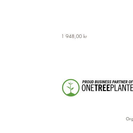
HERVOR
Pris
1 948,00 kr
Cross
Fleury
Long
Silver
Necklace
Org