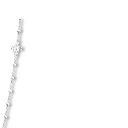
Hanna Ardéhn