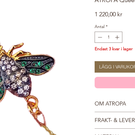
Pris
1 220,00 kr
Antal
*
Endast 3 kvar i lager
LÄGG I VARUKO
OM ATROPA
Vår sköna gudinna Atr
FRAKT- & LEV
Hon vakar över skogen
smycken inspirerade 
Fri frakt inom Sverige,
allt levande gör valet 