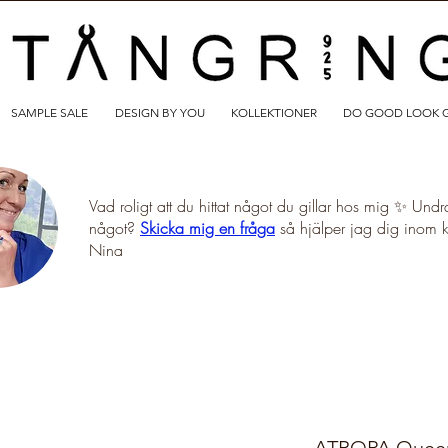
SAMPLE SALE
DESIGN BY YOU
KOLLEKTIONER
DO GOOD LOOK 
Vad roligt att du hittat något du gillar hos mig ✨ Undr
något?
Skicka mig en fråga
så hjälper jag dig inom 
Nina
ATROPA Queen