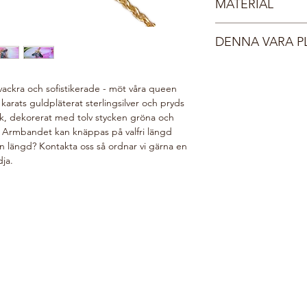
MATERIAL
Dina smycken leverera
finaste kristall, så i
smyckesask med sidenb
Sterlingsilver 925
ett vadderat FSC-certi
DENNA VARA P
Guld 24 karat
Du får ett mail med s
Cubic zirconia
order har postats, no
Din beställning gör v
Behöver du expressleve
i vår webshop planter
vackra och sofistikerade - möt våra queen
kontaktformulär så åt
välgörenhetsorganis
karats guldpläterat sterlingsilver och pryds
här:
Do Good Look 
lek, dekorerat med tolv stycken gröna och
a. Armbandet kan knäppas på valfri längd
 längd? Kontakta oss så ordnar vi gärna en
dja.