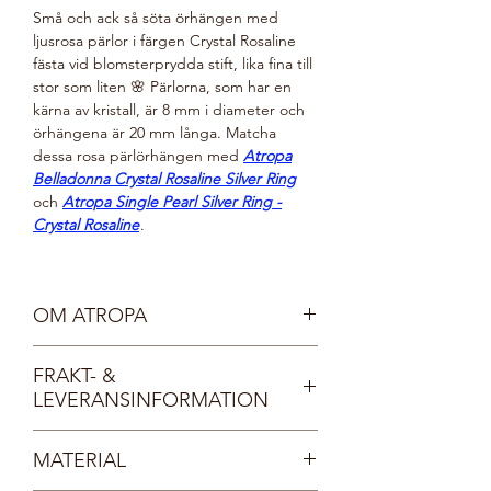
Små och ack så söta örhängen med
ljusrosa pärlor i färgen Crystal Rosaline
fästa vid blomsterprydda stift, lika fina till
stor som liten 🌸 Pärlorna, som har en
kärna av kristall, är 8 mm i diameter och
örhängena är 20 mm långa. Matcha
dessa rosa pärlörhängen med
Atropa
Belladonna Crystal Rosaline Silver Ring
och
Atropa Single Pearl Silver Ring -
Crystal Rosaline
.
OM ATROPA
Vår sköna gudinna Atropa är mild, vänlig
FRAKT- &
och mystisk. Hon vakar över skogens alla
LEVERANSINFORMATION
djur och växter och bär smycken
inspirerade av naturen. Atropas omtanke
Fri frakt inom Sverige.
för allt levande gör valet av pärlor enkelt
MATERIAL
Dina smycken levereras i en vacker, FSC-
- de tillverkas av finaste kristall, så inga
certifierad smyckesask med