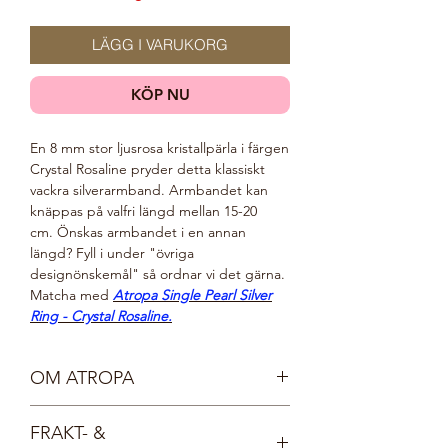
LÄGG I VARUKORG
KÖP NU
En 8 mm stor ljusrosa kristallpärla i färgen
Crystal Rosaline pryder detta klassiskt
vackra silverarmband. Armbandet kan
knäppas på valfri längd mellan 15-20
cm. Önskas armbandet i en annan
längd? Fyll i under "övriga
designönskemål" så ordnar vi det gärna.
Matcha med
Atropa Single Pearl Silver
Ring - Crystal Rosaline.
OM ATROPA
Vår sköna gudinna Atropa är mild, vänlig
FRAKT- &
och mystisk. Hon vakar över skogens alla