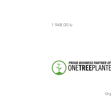
HERVOR
Pris
1 948,00 kr
Cross
Fleury
Long
Silver
Necklace
Org