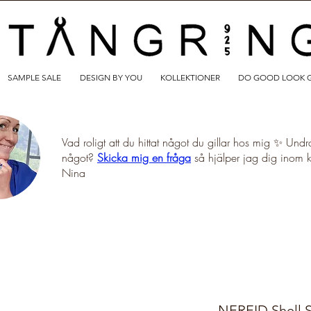
SAMPLE SALE
DESIGN BY YOU
KOLLEKTIONER
DO GOOD LOOK 
Vad roligt att du hittat något du gillar hos mig ✨ Undr
något?
Skicka mig en fråga
så hjälper jag dig inom 
Nina
NEREID Shell S