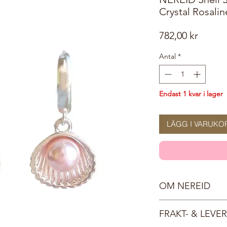
Crystal Rosalin
Pris
782,00 kr
Antal
*
Endast 1 kvar i lager
LÄGG I VARUKO
OM NEREID
Nereiderna var i gre
FRAKT- & LEV
döttrar. De styrde öv
tillsammans havsgude