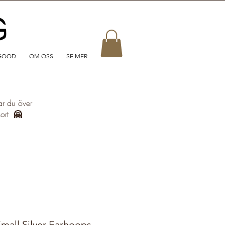
GOOD
OM OSS
SE MER
ar du över
kort
🤗
mall Silver Earhoops -