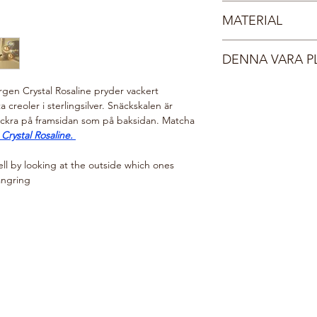
Fri frakt inom Sverig
kända för att vara h
MATERIAL
vacker, FSC-certifie
nöd och symboliserad
Ange vid kassan om p
vackert med havet.
Sterlingsilver 925
vi det gärna. Du får e
DENNA VARA P
Kristallpärlor
har postats, normalt 
Bär ett smycke ur vår
Din beställning gör v
havet.
ärgen Crystal Rosaline pryder vackert
i vår webshop planter
a creoler i sterlingsilver. Snäckskalen är
välgörenhetsorganis
vackra på framsidan som på baksidan. Matcha
här:
Do Good Look 
 Crystal Rosaline.
ell by looking at the outside which ones
ångring