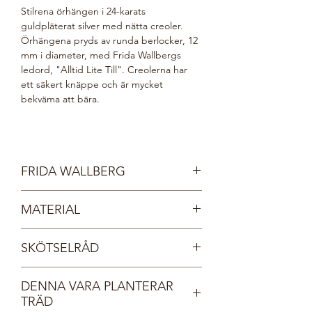
Stilrena örhängen i 24-karats
guldpläterat silver med nätta creoler.
Örhängena pryds av runda berlocker, 12
mm i diameter, med Frida Wallbergs
ledord, "Alltid Lite Till". Creolerna har
ett säkert knäppe och är mycket
bekväma att bära.
FRIDA WALLBERG
Frida Wallberg, Sveriges främsta
MATERIAL
kvinnliga boxare genom tiderna, lanserar
sin första smyckeskollektion i exklusivt
Sterlingsilver 925
samarbete med Tångring925. Som
SKÖTSELRÅD
Guld 24 karat
boxare kallades Frida "Golden Girl"
Kristall
vilket speglas av Fridas kristallval till
Våra kristaller har en unik ytbeläggning
smyckena. Runda berlocker med Fridas
DENNA VARA PLANTERAR
vilken ger en fantastisk glans. För att
ledord gör smyckena perfekta att bära
TRÄD
behålla smyckets lyster och undvika att