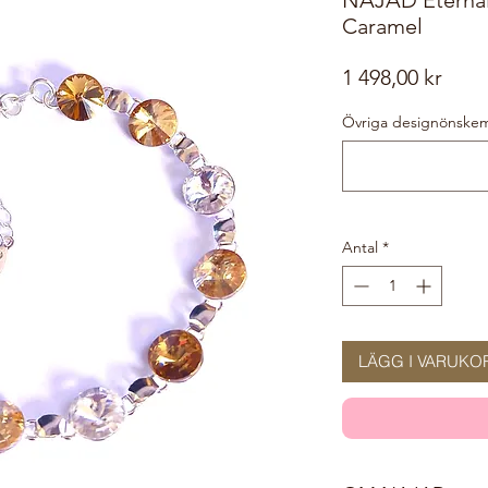
Caramel
Pris
1 498,00 kr
Övriga designönskemål
Antal
*
LÄGG I VARUKO