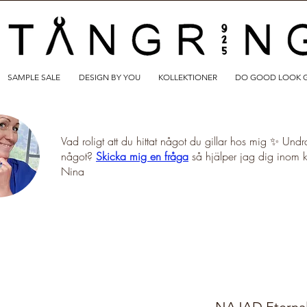
SAMPLE SALE
DESIGN BY YOU
KOLLEKTIONER
DO GOOD LOOK 
Vad roligt att du hittat något du gillar hos mig ✨ Undr
något?
Skicka mig en fråga
så hjälper jag dig inom 
Nina
NAJAD Eternal 