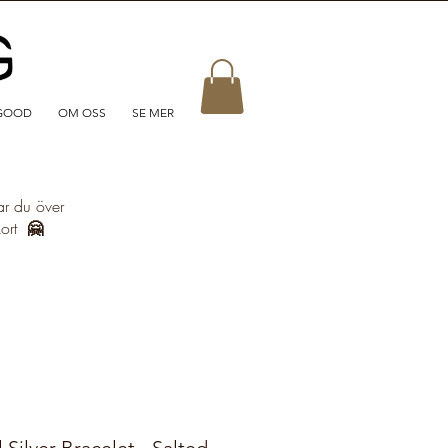
GOOD
OM OSS
SE MER
ar du över
kort
🤗
Silver Bracelet - Salted