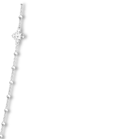
Hanna Ardéhn
d hårda material.