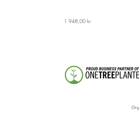
HERVOR
Pris
1 948,00 kr
Cross
Fleury
Long
Silver
Necklace
Org