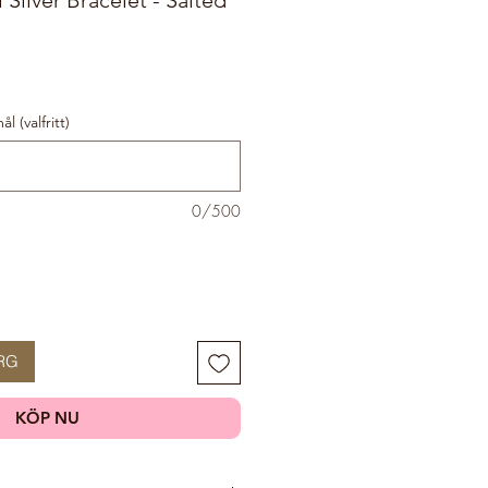
 (valfritt)
0/500
RG
KÖP NU