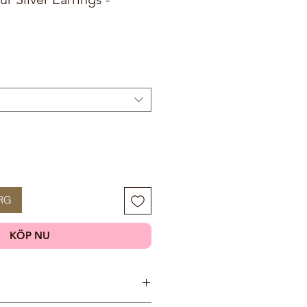
RG
KÖP NU