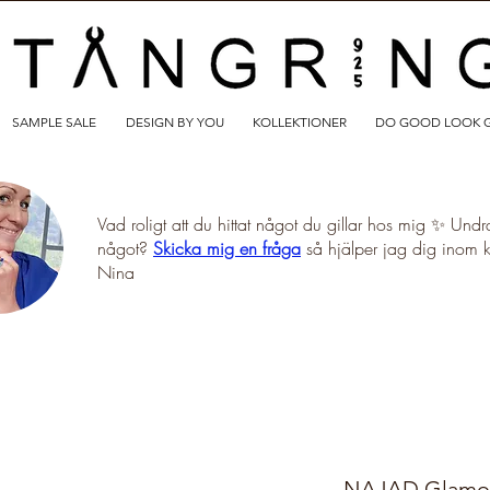
SAMPLE SALE
DESIGN BY YOU
KOLLEKTIONER
DO GOOD LOOK 
Vad roligt att du hittat något du gillar hos mig ✨ Undr
något?
Skicka mig en fråga
så hjälper jag dig inom 
Nina
NAJAD Glamour 