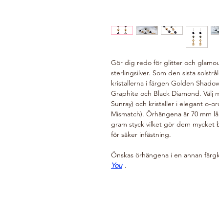
Gör dig redo för glitter och glamo
sterlingsilver. Som den sista solst
kristallerna i färgen Golden Shadow
Graphite och Black Diamond. Välj mel
Sunray) och kristaller i elegant o-o
Mismatch). Örhängena är 70 mm lå
gram styck vilket gör dem mycket 
för säker infästning.
Önskas örhängena i en annan färg
You
.