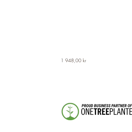
HERVOR
Pris
1 948,00 kr
Cross
Fleury
Long
Silver
Necklace