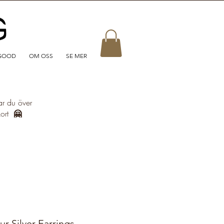
GOOD
OM OSS
SE MER
ar du över
kort
🤗
Silver Earrings -