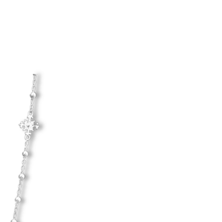
Hanna Ardéhn