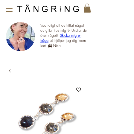
Vad roligt att du hittat något
du gillar hos mig ✨ Undrar du
över något?
Skicka mig en
fråga
så hjälper jag dig inom
kort
🤗
Nina