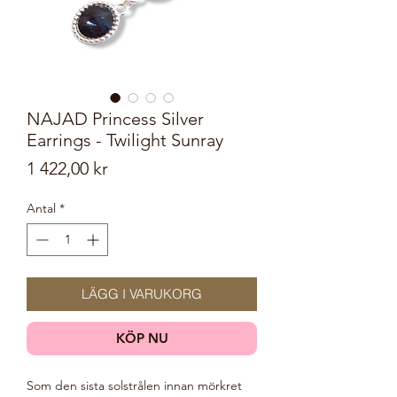
NAJAD Princess Silver
Earrings - Twilight Sunray
Pris
1 422,00 kr
Antal
*
LÄGG I VARUKORG
KÖP NU
Som den sista solstrålen innan mörkret