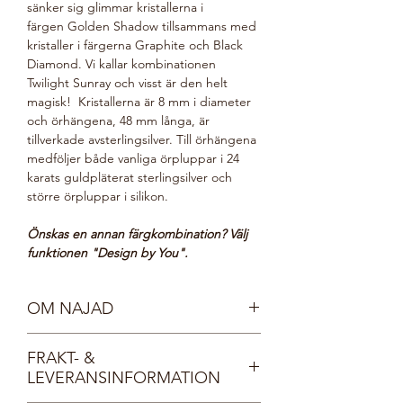
sänker sig glimmar kristallerna i
färgen Golden Shadow tillsammans med
kristaller i färgerna Graphite och Black
Diamond. Vi kallar kombinationen
Twilight Sunray och visst är den helt
magisk! Kristallerna är 8 mm i diameter
och örhängena, 48 mm långa, är
tillverkade avsterlingsilver. Till örhängena
medföljer både vanliga örpluppar i 24
karats guldpläterat sterlingsilver och
större örpluppar i silikon.
Önskas en annan färgkombination? Välj
funktionen "Design by You".
OM NAJAD
Möt våra vackra nymfer, Najaderna!
FRAKT- &
Najaderna bor i sjöar och vattendrag och
LEVERANSINFORMATION
bär kristallprydda smycken, lika
gnistrande som det klaraste vatten.