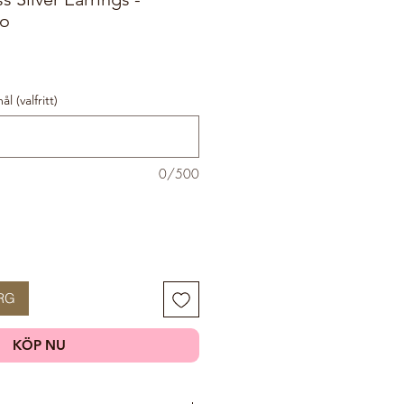
bo
 (valfritt)
0/500
RG
KÖP NU