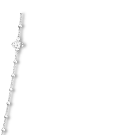
trasa.
d hårda material.
Hanna Ardéhn