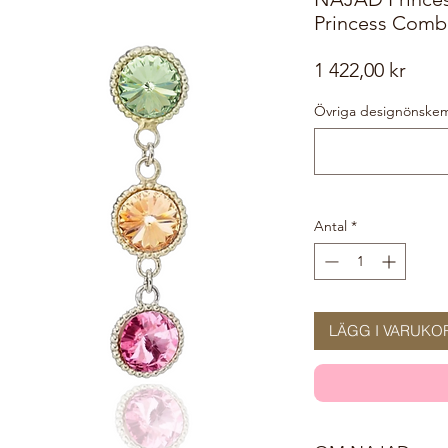
Princess Com
Pris
1 422,00 kr
Övriga designönskemål
Antal
*
LÄGG I VARUKO