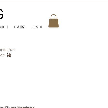
GOOD
OM OSS
SE MER
ar du över
kort
🤗
 Silver Earrings -