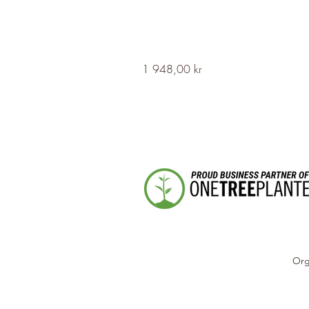
HERVOR
Pris
1 948,00 kr
Cross
Fleury
Long
Silver
Necklace
Org