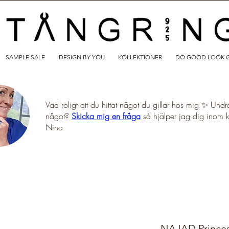
SAMPLE SALE
DESIGN BY YOU
KOLLEKTIONER
DO GOOD LOOK 
Vad roligt att du hittat något du gillar hos mig ✨ Undr
något?
Skicka mig en fråga
så hjälper jag dig inom 
Nina
NAJAD Princess