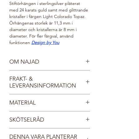
Stiftörhängen i sterlingsilver pläterat
med 24 karats guld samt med glittrande
kristaller i färgen Light Colorado Topaz.
Örhängenas
storlek är 11,3 mm i
diameter och kristallerna är 8 mm i
diameter. För fler färgval, använd
funktionen
Design by You
OM NAJAD
Möt våra vackra nymfer, Najaderna!
FRAKT- &
Najaderna bor i sjöar och vattendrag och
LEVERANSINFORMATION
bär kristallprydda smycken, lika
gnistrande som det klaraste vatten.
Fri frakt inom Sverige.
Najaderna är spralliga och glada. De
MATERIAL
Dina smycken levereras i en vacker, FSC-
älskar glitter och glamour och deras
certifierad smyckesask med
smycken kommer i regnbågens alla
Sterlingsilver 925
Tångring925:s logotyp. Asken lägger vi i
färger.
SKÖTSELRÅD
Guld 24 Karat
sin tur i ett vadderat FSC-certifierat
Kristall
kuvert och postar till dig. Du får ett mail
Våra pärlor och kristaller har en unik
från oss så snart din order har postats,
DENNA VARA PLANTERAR
ytbeläggning vilken ger en fantastisk