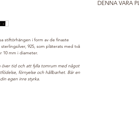
i sin tur i ett vadder
DENNA VARA P
Guld 24 karat
till dig. Du får ett ma
Bär ett smycke ur vår
postats, normalt sett
Din beställning gör v
havet.
smycke inom 1-4 dag
i vår webshop planter
Brinner det i knutarna
välgörenhetsorganis
tangring925@outlook.c
här:
Do Good Look 
 stiftörhängen i form av de finaste
 sterlingsilver, 925, som pläterats med två
 är 10 mm i diameter.
lva över tid och att fylla tomrum med något
yttfödelse, förnyelse och hållbarhet. Bär en
 din egen inre styrka.