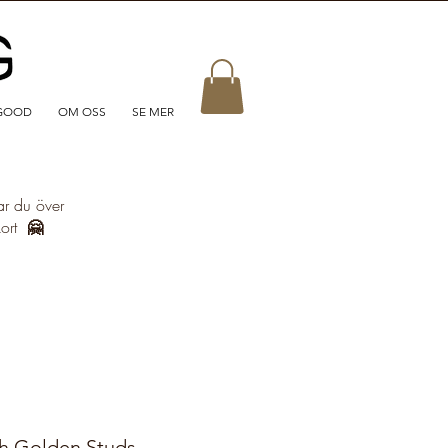
GOOD
OM OSS
SE MER
ar du över
kort
🤗
sh Golden Studs