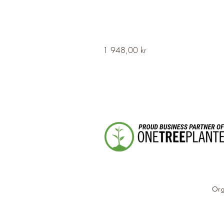
HERVOR
Pris
1 948,00 kr
Cross
Fleury
Long
Silver
Necklace
Org