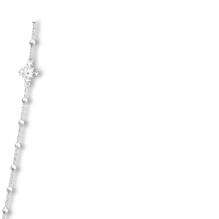
Hanna Ardéhn