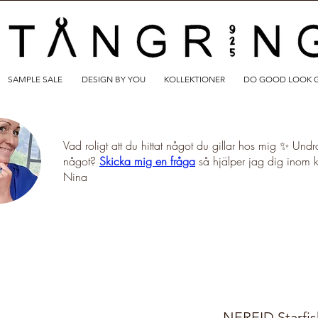
SAMPLE SALE
DESIGN BY YOU
KOLLEKTIONER
DO GOOD LOOK 
Vad roligt att du hittat något du gillar hos mig ✨ Undr
något?
Skicka mig en fråga
så hjälper jag dig inom 
Nina
NEREID Starfi