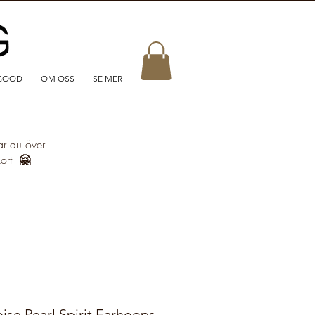
GOOD
OM OSS
SE MER
ar du över
kort
🤗
se Pearl Spirit Earhoops