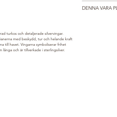
Ange vid kassan om p
vackert med havet.
Sterlingsilver 925
vi det gärna. Du får e
DENNA VARA P
Kristallpärlor i imiter
har postats, normalt 
Bär ett smycke ur vår
Din beställning gör v
havet.
i vår webshop planter
välgörenhetsorganis
ad turkos och detaljerade silvervingar.
här:
Do Good Look 
dianerna med beskydd, tur och helande kraft
a till havet. Vingarna symboliserar frihet
ånga och är tillverkade i sterlingsilver.