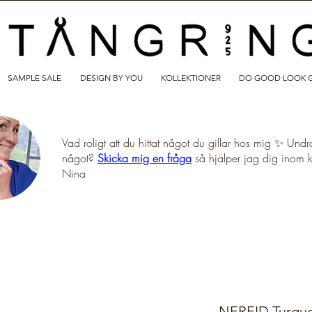
SAMPLE SALE
DESIGN BY YOU
KOLLEKTIONER
DO GOOD LOOK 
Vad roligt att du hittat något du gillar hos mig ✨ Undr
något?
Skicka mig en fråga
så hjälper jag dig inom 
Nina
NEREID Turquoi