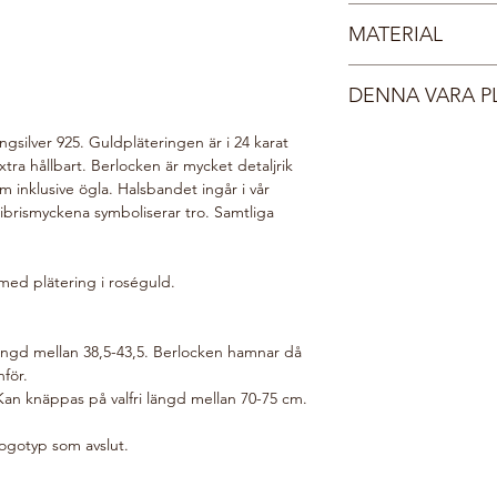
smycken inspirerade a
Fri frakt inom Sverige
pärlsmycken förestäl
MATERIAL
Dina smycken leverera
lekfulla kolibris, sirl
smyckesask med Tångr
Hennes omtanke för al
Sterlingsilver 925
i sin tur i ett vadder
är enkelt - de tillverk
DENNA VARA P
Guld 24 karat
till dig. Du får ett ma
inga musslor kommer t
postats, normalt sett
Din beställning gör v
ingsilver 925. Guldpläteringen är i 24 karat
smycke inom 1-4 dag
i vår webshop planter
xtra hållbart.
Berlocken är mycket detaljrik
Brinner det i knutarna
välgörenhetsorganis
 inklusive ögla. Halsbandet ingår i vår
tangring925@outlook.c
här:
Do Good Look 
librismyckena symboliserar tro. Samtliga
 med plätering i roséguld.
ängd mellan 38,5-43,5. Berlocken hamnar då
nför.
K
an knäppas på valfri längd mellan 70-75 cm.
logotyp som avslut.