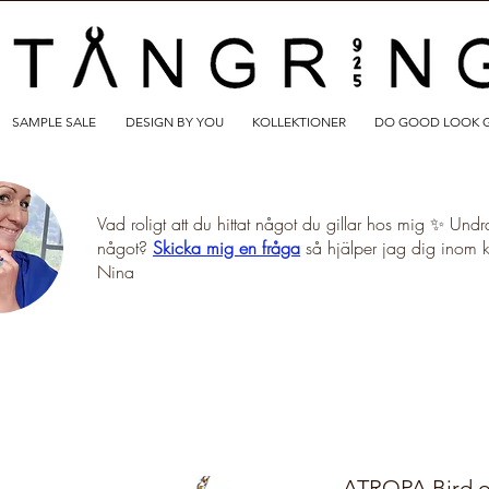
SAMPLE SALE
DESIGN BY YOU
KOLLEKTIONER
DO GOOD LOOK 
Vad roligt att du hittat något du gillar hos mig ✨ Undr
något?
Skicka mig en fråga
så hjälper jag dig inom 
Nina
ATROPA Bird o