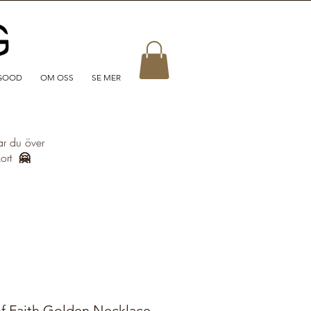
GOOD
OM OSS
SE MER
ar du över
kort
🤗
f Faith Golden Necklace