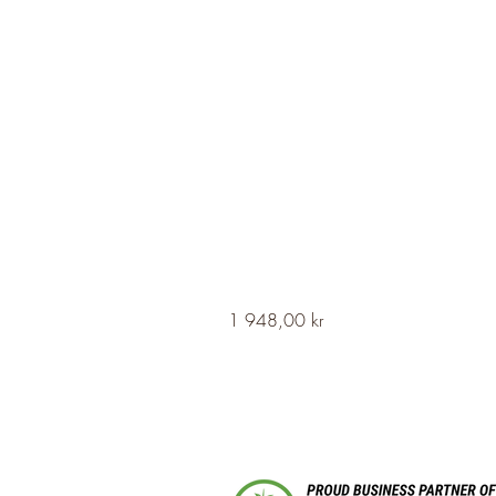
HERVOR
Pris
1 948,00 kr
Cross
Fleury
Long
Silver
Necklace