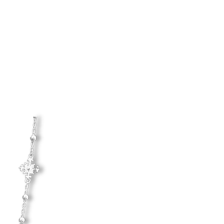
Hanna Ardéhn