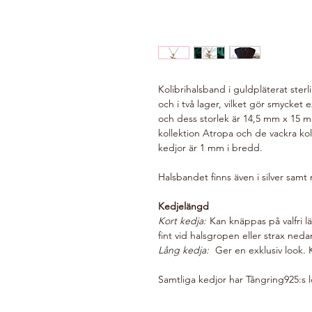
Kolibrihalsband i guldpläterat sterl
och i två lager, vilket gör smycket e
och dess storlek är 14,5 mm x 15 mm
kollektion Atropa och de vackra ko
kedjor är 1 mm i bredd.
Halsbandet finns även i silver samt
Kedjelängd
Kort kedja:
Kan knäppas på valfri l
fint vid halsgropen eller strax neda
Lång kedja:
Ger en exklusiv look. 
Samtliga kedjor har Tångring925:s 