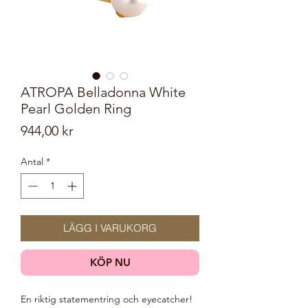
ATROPA Belladonna White
Pearl Golden Ring
Pris
944,00 kr
Antal
*
LÄGG I VARUKORG
KÖP NU
En riktig statementring och eyecatcher!