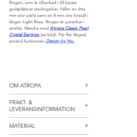
Ringen, som är tillverkad i 24-karats
guldpläterat sterlingsilver, håller en åtta
mm stor pärla samt en 8 mm stor kristall i
färgen Light Rose. Ringen är justerbar i
storlek. Matcha med
A
tropa Classic Pearl
Crystal Earrings
(se bild). För fler färgval,
använd funktionen
Design by You.
OM ATROPA
Vår sköna gudinna Atropa är mild, vänlig
FRAKT- &
och mystisk. Hon vakar över skogens alla
LEVERANSINFORMATION
djur och växter och bär smycken
inspirerade av naturen. Atropas omtanke
Fri frakt inom Sverige, direkt till din
för allt levande gör valet av pärlor enkelt
MATERIAL
brevlåda.
- de tillverkas av finaste kristall, så inga
Dina smycken levereras i en vacker, FSC-
musslor kommer till skada.