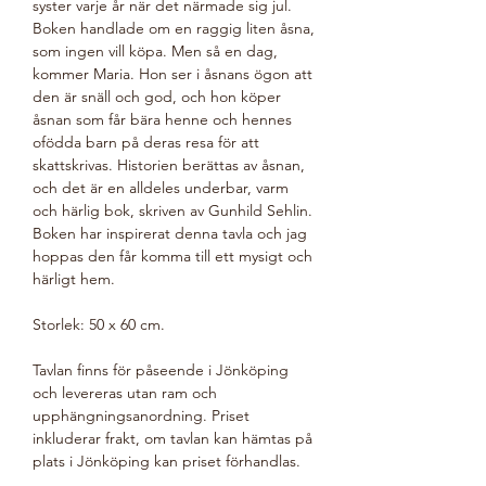
syster varje år när det närmade sig jul.
Boken handlade om en raggig liten åsna,
som ingen vill köpa. Men så en dag,
kommer Maria. Hon ser i åsnans ögon att
den är snäll och god, och hon köper
åsnan som får bära henne och hennes
ofödda barn på deras resa för att
skattskrivas. Historien berättas av åsnan,
och det är en alldeles underbar, varm
och härlig bok, skriven av Gunhild Sehlin.
Boken har inspirerat denna tavla och jag
hoppas den får komma till ett mysigt och
härligt hem.
Storlek: 50 x 60 cm.
Tavlan finns för påseende i Jönköping
och levereras utan ram och
upphängningsanordning. Priset
inkluderar frakt, om tavlan kan hämtas på
plats i Jönköping kan priset förhandlas.