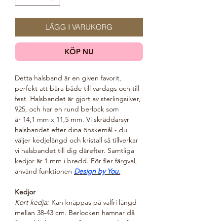
LÄGG I VARUKORG
KÖP NU
Detta halsband är en given favorit,
perfekt att bära både till vardags och till
fest. Halsbandet är gjort av sterlingsilver,
925, och har en rund berlock som
är 14,1 mm x 11,5 mm. Vi skräddarsyr
halsbandet efter dina önskemål - du
väljer kedjelängd och kristall så tillverkar
vi halsbandet till dig därefter. Samtliga
kedjor är 1 mm i bredd. För fler färgval,
använd funktionen
Design by You.
Kedjor
Kort kedja:
Kan knäppas på valfri längd
mellan 38-43 cm. Berlocken hamnar då