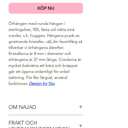
KÖP NU
Örhängen med runda hängen i
sterlingsilver, 925, fästa vid nätta små
creoler, s.k. huggies. Hängena pryds av
gnistrande kristaller, välj din favoritfärg så
tillverkar vi örhängena därefter.
Kristallerna är 8 mm i diameter och
örhängena är 27 mm långa. Creolerna är
mycket bekväma att bära och knäppet
går att öppna ordentligt för enkel
isättning. För fler färgval, använd
funktionen
Design by You
OM NAJAD
Möt våra vackra nymfer, Najaderna!
FRAKT OCH
Najaderna bor i sjöar och vattendrag och