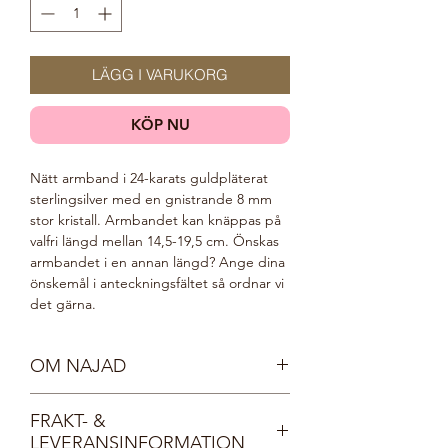
LÄGG I VARUKORG
KÖP NU
Nätt armband i 24-karats guldpläterat
sterlingsilver med en gnistrande 8 mm
stor kristall. Armbandet kan knäppas på
valfri längd mellan 14,5-19,5 cm. Önskas
armbandet i en annan längd? Ange dina
önskemål i anteckningsfältet så ordnar vi
det gärna.
OM NAJAD
Möt våra vackra nymfer, Najaderna!
FRAKT- &
Najaderna bor i sjöar och vattendrag och
LEVERANSINFORMATION
bär kristallprydda smycken, lika