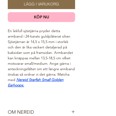
LÄGG I VARUKORG
KÖP NU
En lekfull sjöstjärna pryder detta
armband i 24-karats guldpläterat silver.
Sjöstjärnan är 14,5 x 15,5 mm i storlek
och den är lika vackert detaljerad på
baksidan som på framsidan. Armbandet
kan knäppas mellan 13,5-18,5 cm vilket
motsvarar small/medium. Ange gärna i
anteckningsfältet om ett längre armband
önskas så ordnar vi det gärna. Matcha
med
Nereid Starfish Small Golden
Earhoops.
OM NEREID