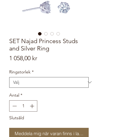
SET Najad Princess Studs
and Silver Ring
Pris
1 058,00 kr
Ringstorlek
*
Antal
*
Slutsåld
Meddela mig när varan finns i lager