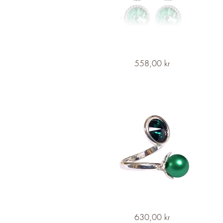
NAJAD
Snabbvisning
Pris
558,00 kr
Pendant
Drop
Silver
Studs
ATROPA
Snabbvisning
Pris
630,00 kr
Belladonna
Green