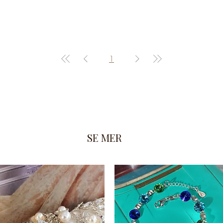
Necklace
-
Eden
Green
1
SE MER