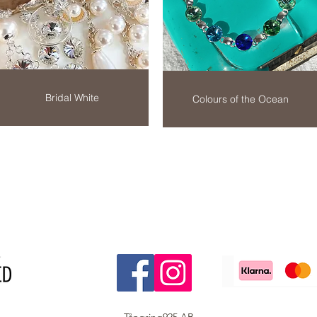
Bridal White
Colours of the Ocean
Tångring925 AB