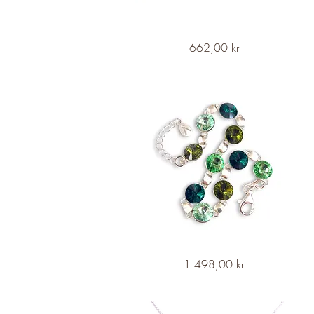
NAJAD
Snabbvisning
Pris
662,00 kr
Silver
Ring
-
Forgotten
Garden
NAJAD
Snabbvisning
Pris
1 498,00 kr
Eternal
Silver
Bracelet
-
Forest
Serenity