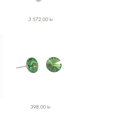
NAJAD
Snabbvisning
Pris
3 572,00 kr
Waterfall
Silver
Bracelet
-
Forest
Serenity
NAJAD
Snabbvisning
Pris
398,00 kr
Petite
Drop
Silver
Studs