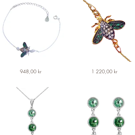
ATROPA
Snabbvisning
ATROPA
Snabbvisning
Pris
Pris
948,00 kr
1 220,00 kr
Queen
Queen
Bee
Bee
Silver
Golden
Bracelet
Bracelet