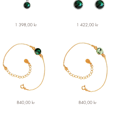
NAJAD
Snabbvisning
NAJAD
Snabbvisning
Pris
Pris
1 398,00 kr
1 422,00 kr
Princess
Princess
Silver
Silver
Necklace
Earrings
-
-
Forest
Forest
Serenity
Serenity
NAJAD
Snabbvisning
NAJAD
Snabbvisning
Pris
Pris
840,00 kr
840,00 kr
Petite
Petite
Drop
Drop
Golden
Golden
Bracelet
Bracelet