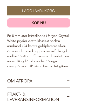
LÄGG I VARUKORG
KÖP NU
En 8 mm stor kristallpärla i färgen Crystal
White pryder detta klassiskt vackra
armband i 24-karats guldpläterat silver.
Armbandet kan knäppas på valfri längd
mellan 15-20 cm. Önskas armbandet i en
annan längd? Fyll i under "övriga
designönskemål" så ordnar vi det gärna.
OM ATROPA
Vår sköna gudinna Atropa är mild, vänlig
FRAKT- &
och mystisk. Hon vakar över skogens alla
LEVERANSINFORMATION
djur och växter och bär smycken
inspirerade av naturen. Atropas omtanke